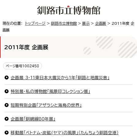
現在の位置：
トップページ
>
釧路市立博物館
>
展示
>
企画展
> 2011年度 企
画展
2011年度 企画展
ページ番号1002458
企画展 3・11東日本大震災から1年「釧路と地震災害」
特別展・私の博物館「風景印コレクション展」
短期特別企画「アザラシと海鳥の世界」
企画展「釧網線80年展」
移動展「ベトナム・炭鉱(ヤマ)の風景」（たんちょう釧路空港）