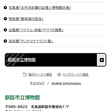
写真展「太平洋炭礦の記憶」（博物館共催）
特別展「春採湖の昆虫」
企画展「ベトナム・炭鉱(ヤマ)の風景」
巡回展「タンチョウイラスト展」
釧路市立博物館
前のページへ戻る
トップページへ戻る
サイトマップ
English Information
釧路市立博物館
〒085-0822 北海道釧路市春湖台1-7