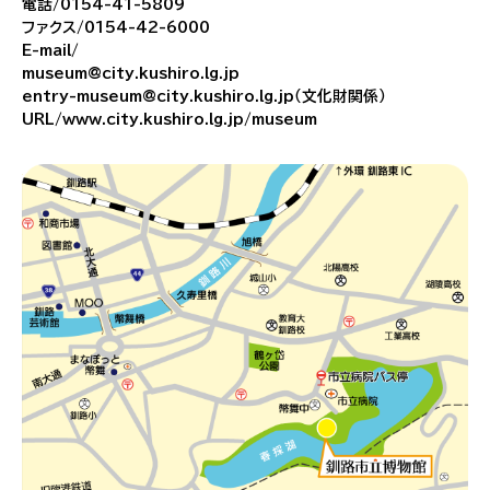
電話/0154-41-5809
ファクス/0154-42-6000
E-mail/
museum@city.kushiro.lg.jp
entry-museum@city.kushiro.lg.jp（文化財関係）
URL/www.city.kushiro.lg.jp/museum