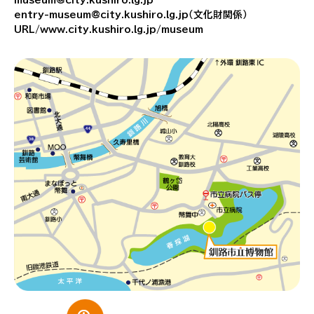
museum@city.kushiro.lg.jp
entry-museum@city.kushiro.lg.jp（文化財関係）
URL/www.city.kushiro.lg.jp/museum