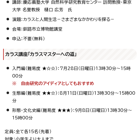
講師：慶応義塾大学 自然科学研究教育センター 訪問教授・東京
大学 名誉教授 樋口 広芳 氏
演題：カラスと人間生活－さまざまなかかわりを探る－
会場：釧路市立博物館講堂
申込：不要（無料）
カラス講座「カラスマスターへの道」
入門編（難易度 ★☆☆）：7月28日（日曜日）13時30分～15時
00分
※ 自由研究のアイディアとしてもおすすめ
生態編（難易度 ★★☆）：8月11日（日曜日）13時30分～15時00
分
形態・文化史編（難易度 ★★★）：9月8日（日曜日）13時30分～
15時00分
定員：全て各15名（先着）
対象：小学生より大人まで