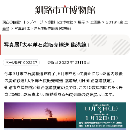
現在の位置：
トップページ
>
釧路市立博物館
>
展示
>
企画展
>
2019年度 企
画展
> 写真展「太平洋石炭販売輸送 臨港線」
写真展「太平洋石炭販売輸送 臨港線」
更新日 2022年12月18日
ページ番号1002387
今年3月末で石炭輸送を終了、6月末をもって廃止になった国内最後
の炭鉱鉄道「太平洋石炭販売輸送 臨港線」（旧 釧路臨港鉄道）。
釧路市立博物館と釧路臨港鉄道の会では、この10数年間にわたり丹
念に記録した写真より、躍動感ある石炭列車の姿を展示します。