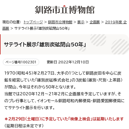
現在の位置：
トップページ
>
釧路市立博物館
>
展示
>
企画展
>
2019年度 企
画展
> サテライト展示「雄別炭砿閉山50年」
サテライト展示「雄別炭砿閉山50年」
更新日 2022年12月18日
ページ番号1002381
1970（昭和45）年2月27日、大手の1つとして釧路炭田を中心に炭
鉱を経営していた「雄別炭砿株式会社」の3炭鉱（雄別・尺別・上茶路）
が閉山、今年はそれから50年となります。
当館では2020年12月～21年2月に企画展を予定していますが、そ
のプレ行事として、イオンモール釧路昭和内郵便局・釧路愛国郵便局に
てサテライト展示を行います。
＊2月29日（土曜日）に予定していた「映像上映会」は延期いたします
（延期日程は未定です）