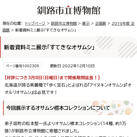
現在の位置：
トップページ
>
釧路市立博物館
>
展示
>
企画展
>
2019年度 企
画展
> 新着資料ミニ展示「すてきなオサムシ」
新着資料ミニ展示「すてきなオサムシ」
更新日 2022年12月18日
ページ番号1002386
【好評につき3月8日（日曜日）まで開催期間延長！】
北海道が誇る美麗種で「歩く宝石」とよばれる『アイヌキンオサムシ』『オ
オルリオサムシ』は必見です！
今回展示するオサムシ標本コレクションについて
弟子屈町の松本堅一氏よりオサムシ標本コレクション（14種、約1万
頭）が釧路市立博物館に寄贈されました。