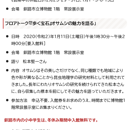
会場 釧路市立博物館 1階 常設展示室
フロアトーク「『歩く宝石』オサムシの魅力を語る」
日時 2020（令和2）年1月11日（土曜日）午後1時30分～午後2
時00分［要入館料］
会場 釧路市立博物館 1階 常設展示室
語り 松本堅一さん
内容 オサムシはその美しさだけでなく、同じ種類でも地域により
色や形が異なることから昆虫地理学の研究材料として利用されて
きました。長年にわたりオサムシの研究を続けられてきた松本さん
に、自ら収集した標本を前にしてその魅力を語っていただきます。
参加方法 申込不要、入館券をお求めのうえ、時間までに博物館1
階常設展示室にお集まりください。
釧路市内の小中学生は、冬休み期間中入館無料です。