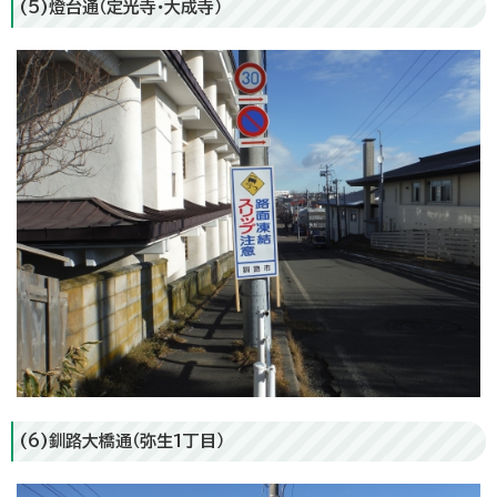
(5)燈台通（定光寺・大成寺）
(6)釧路大橋通（弥生1丁目）