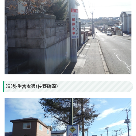
（8）弥生宮本通（佐野碑園）