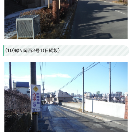
（10）緑ヶ岡西2号1（日網坂）