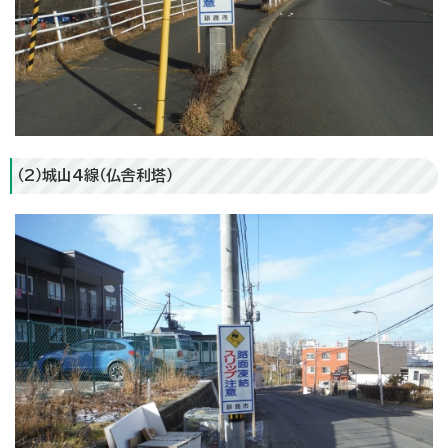
（2）城山4線（仏舎利塔）