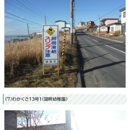
（7）わかくさ13号1（湖畔幼稚園）