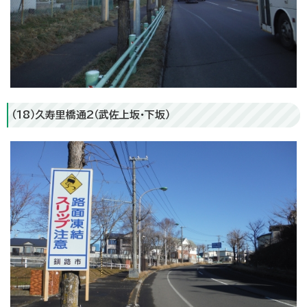
（18）久寿里橋通2（武佐上坂・下坂）