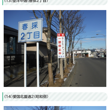
（13）望洋中通（春採2丁目）
（14）愛国北園通2（昭和側）