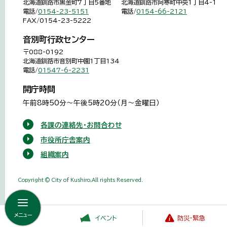
北海道釧路市黒金町7丁目5番地
北海道釧路市阿寒町中央1丁目4-1
電話/
0154-23-5151
電話/
0154-66-2121
FAX/0154-23-5222
音別町行政センター
〒088-0192
北海道釧路市音別町中園1丁目134
電話/
01547-6-2231
開庁時間
午前8時50分～午後5時20分（月～金曜日）
各課の連絡先・お問合わせ
市役所庁舎案内
組織案内
Copyright © City of Kushiro,All rights Reserved.
メニュー
イベント
防災・緊急