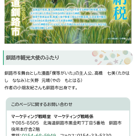
釧路市観光大使のふたり
釧路市を舞台とした漫画「僕等がいた」の主人公、高橋 七美（たかは
し ななみ）と矢野 元晴（やの もとはる）
作者の小畑友紀さんも釧路市出身です。
このページに関する
お問い合わせ
マーケティング戦略室 マーケティング戦略係
〒085-8505 北海道釧路市黒金町7丁目5番地 釧路市
役所本庁舎2階
電話：
0154-68-5949
ファクス：0154-23-5220