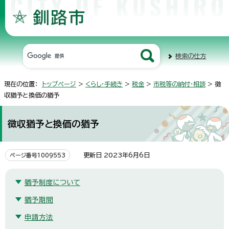
検索の仕方
現在の位置：
トップページ
>
くらし・手続き
>
税金
>
市税等の納付・相談
> 徴
収猶予と換価の猶予
徴収猶予と換価の猶予
更新日 2023年6月6日
ページ番号1009553
猶予制度について
猶予期間
申請方法