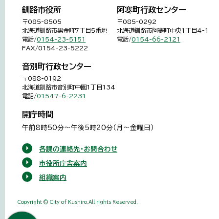
釧路市役所
阿寒町行政センター
〒085-8505
〒085-0292
北海道釧路市黒金町7丁目5番地
北海道釧路市阿寒町中央1丁目4-1
電話/
0154-23-5151
電話/
0154-66-2121
FAX/0154-23-5222
音別町行政センター
〒088-0192
北海道釧路市音別町中園1丁目134
電話/
01547-6-2231
開庁時間
午前8時50分～午後5時20分（月～金曜日）
各課の連絡先・お問合わせ
市役所庁舎案内
組織案内
Copyright © City of Kushiro,All rights Reserved.