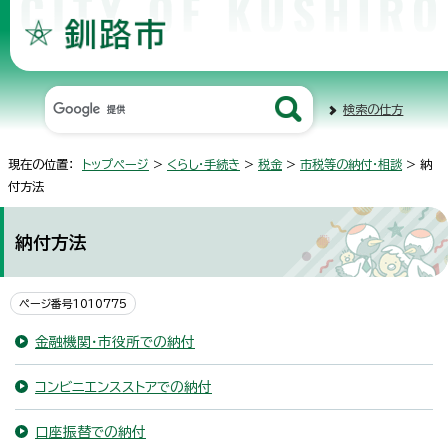
検索の仕方
現在の位置：
トップページ
>
くらし・手続き
>
税金
>
市税等の納付・相談
> 納
付方法
納付方法
ページ番号1010775
金融機関・市役所での納付
コンビニエンスストアでの納付
口座振替での納付