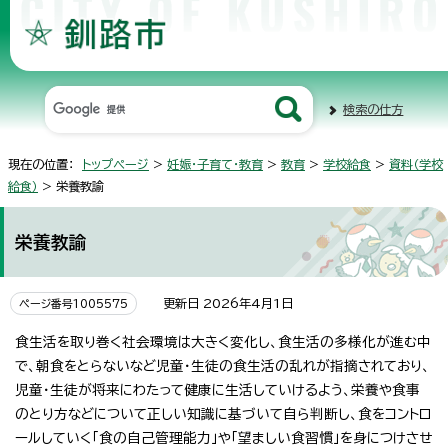
検索の仕方
現在の位置：
トップページ
>
妊娠・子育て・教育
>
教育
>
学校給食
>
資料（学校
給食）
> 栄養教諭
栄養教諭
更新日 2026年4月1日
ページ番号1005575
食生活を取り巻く社会環境は大きく変化し、食生活の多様化が進む中
で、朝食をとらないなど児童・生徒の食生活の乱れが指摘されており、
児童・生徒が将来にわたって健康に生活していけるよう、栄養や食事
のとり方などについて正しい知識に基づいて自ら判断し、食をコントロ
ールしていく「食の自己管理能力」や「望ましい食習慣」を身につけさせ