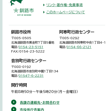
リンク・著作権・免責事項
このホームページについて
釧路市役所
阿寒町行政センター
〒085-8505
〒085-0292
北海道釧路市黒金町7丁目5番地
北海道釧路市阿寒町中央1丁目4-1
電話/
0154-23-5151
電話/
0154-66-2121
FAX/0154-23-5222
音別町行政センター
〒088-0192
北海道釧路市音別町中園1丁目134
電話/
01547-6-2231
開庁時間
午前8時50分～午後5時20分（月～金曜日）
各課の連絡先・お問合わせ
市役所庁舎案内