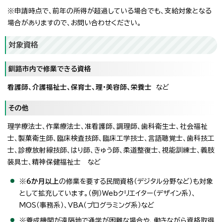
※申請時点で、前年の所得が超過している場合でも、支給対象となる
場合がありますので、お問い合わせください。
対象資格
釧路市内で修業できる資格
看護師、介護福祉士、保育士、理・美容師、栄養士
など
その他
理学療法士、作業療法士、准看護師、調理師、歯科衛生士、社会福祉
士、製菓衛生師、臨床検査技師、臨床工学技士、言語聴覚士、歯科技工
士、診療放射線技師、はり師、きゅう師、柔道整復士、視能訓練士、義肢
装具士、精神保健福祉士 など
※
6か月以上
の修業を要する民間資格（デジタル分野など）も対象
として拡充しています。（例）Webクリエイター（デザイン系）、
MOS（事務系）、VBA（プログラミング系）など
※養成機関が遠隔地で通学が困難な場合や、働きながら資格取得