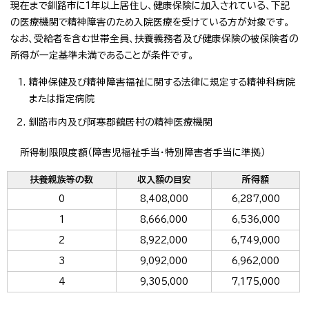
現在まで釧路市に1年以上居住し、健康保険に加入されている、下記
の医療機関で精神障害のため入院医療を受けている方が対象です。
なお、受給者を含む世帯全員、扶養義務者及び健康保険の被保険者の
所得が一定基準未満であることが条件です。
精神保健及び精神障害福祉に関する法律に規定する精神科病院
または指定病院
釧路市内及び阿寒郡鶴居村の精神医療機関
所得制限限度額（障害児福祉手当・特別障害者手当に準拠）
扶養親族等の数
収入額の目安
所得額
0
8,408,000
6,287,000
1
8,666,000
6,536,000
2
8,922,000
6,749,000
3
9,092,000
6,962,000
4
9,305,000
7,175,000