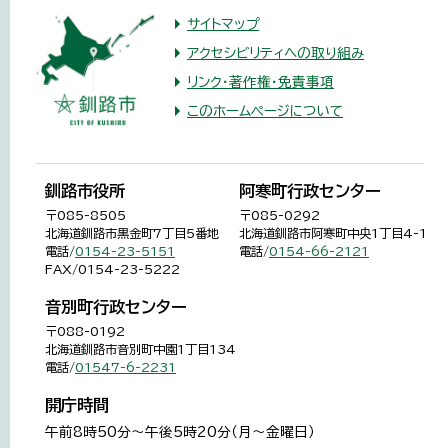
サイトマップ
アクセシビリティへの取り組み
リンク・著作権・免責事項
このホームページについて
釧路市役所
阿寒町行政センター
〒085-8505
〒085-0292
北海道釧路市黒金町7丁目5番地
北海道釧路市阿寒町中央1丁目4-1
電話/
0154-23-5151
電話/
0154-66-2121
FAX/0154-23-5222
音別町行政センター
〒088-0192
北海道釧路市音別町中園1丁目134
電話/
01547-6-2231
開庁時間
午前8時50分～午後5時20分（月～金曜日）