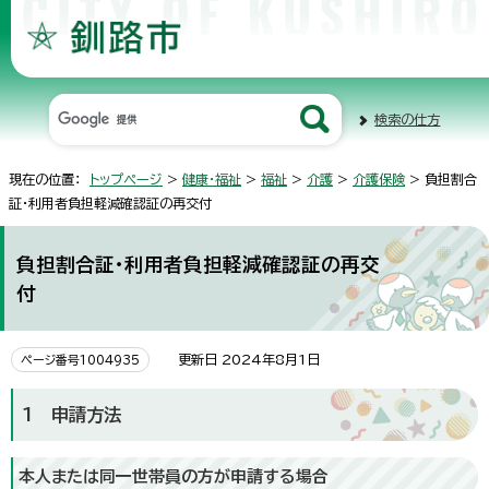
検索の仕方
現在の位置：
トップページ
>
健康・福祉
>
福祉
>
介護
>
介護保険
> 負担割合
証・利用者負担軽減確認証の再交付
負担割合証・利用者負担軽減確認証の再交
付
更新日 2024年8月1日
ページ番号1004935
1 申請方法
本人または同一世帯員の方が申請する場合