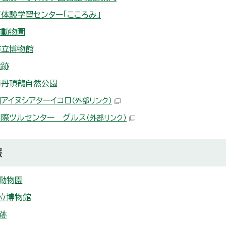
体験学習センター「こころみ」
市動物園
市立博物館
遺跡
市丹頂鶴自然公園
アイヌシアターイコロ
（外部リンク）
国際ツルセンター グルス
（外部リンク）
報
動物園
立博物館
跡