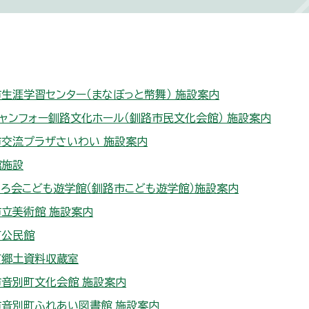
生涯学習センター（まなぼっと幣舞） 施設案内
ャンフォー釧路文化ホール（釧路市民文化会館） 施設案内
交流プラザさいわい 施設案内
館施設
ろ会こども遊学館（釧路市こども遊学館）施設案内
立美術館 施設案内
町公民館
町郷土資料収蔵室
音別町文化会館 施設案内
市音別町ふれあい図書館 施設案内