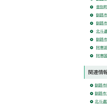
音別町
釧路
釧路
北斗
釧路
阿寒湖
阿寒
関連情
釧路市
釧路市
北斗遺