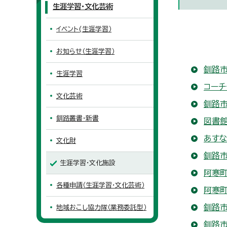
生涯学習・文化芸術
イベント(生涯学習）
お知らせ（生涯学習）
釧路市
生涯学習
コーチ
文化芸術
釧路市
釧路叢書・新書
図書
あすな
文化財
釧路市
生涯学習・文化施設
阿寒
各種申請（生涯学習・文化芸術）
阿寒
釧路市
地域おこし協力隊（業務委託型）
釧路