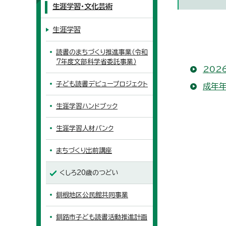
生涯学習・文化芸術
生涯学習
読書のまちづくり推進事業（令和
7年度文部科学省委託事業）
202
子ども読書デビュープロジェクト
成年年
生涯学習ハンドブック
生涯学習人材バンク
まちづくり出前講座
くしろ20歳のつどい
釧根地区公民館共同事業
釧路市子ども読書活動推進計画