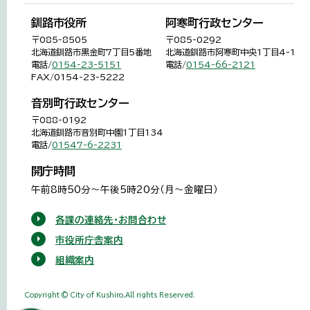
釧路市役所
阿寒町行政センター
〒085-8505
〒085-0292
北海道釧路市黒金町7丁目5番地
北海道釧路市阿寒町中央1丁目4-1
電話/
0154-23-5151
電話/
0154-66-2121
FAX/0154-23-5222
音別町行政センター
〒088-0192
北海道釧路市音別町中園1丁目134
電話/
01547-6-2231
開庁時間
午前8時50分～午後5時20分（月～金曜日）
各課の連絡先・お問合わせ
市役所庁舎案内
組織案内
Copyright © City of Kushiro,All rights Reserved.