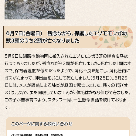
6月7日（金曜日） 残念ながら、保護したエゾモモンガ幼
獣3頭のうち2頭が亡くなりました
5月9日に釧路市動物園に搬入されたエゾモモンガ3頭の哺育を昼夜
行っておりましたが、残念ながら2頭が死亡しました。死亡した1頭はオ
スで、保育器温度が低めだったようで、消化不良を起こし、消化管内に
ガスがたまって、肺出血をおこして死亡しました（5月25日）。5月29
日には、メスが誤嚥による肺炎が原因で死亡しました。残りの1頭（オ
ス）は元気で、まだ開眼していませんが、体毛はかなり伸びてきました。
この子が無事育つよう、スタッフ一同、一生懸命世話を続けておりま
す。
このページに関する
お問い合わせ
生涯学習部 動物園 管理係