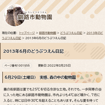
現在の位置：
トップページ
>
釧路市動物園
>
どうぶつえん日記
>
2013年のど
うぶつえん日記
> 2013年6月のどうぶつえん日記
2013年6月のどうぶつえん日記
更新日 2022年8月25日
ページ番号1001956
6月29日（土曜日） 実感、森の中の動物園
霧の街釧路は夏でも25℃を切る冷涼な土地。それでも、一歩阿寒の谷
に入った地にある釧路市動物園は、市内よりも4℃ほど暖かく、7月に
入ると、時には日中30℃を超えることもあります。そんな夏を待って