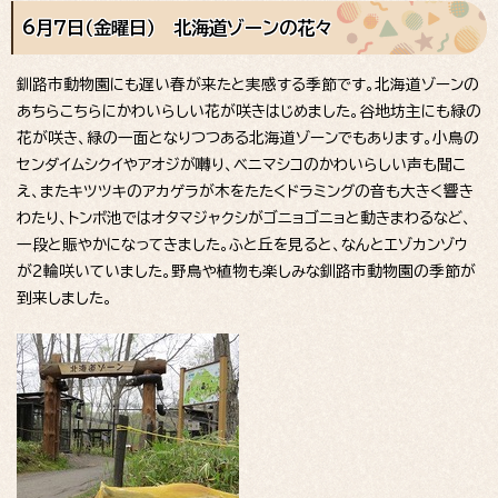
6月7日（金曜日） 北海道ゾーンの花々
釧路市動物園にも遅い春が来たと実感する季節です。北海道ゾーンの
あちらこちらにかわいらしい花が咲きはじめました。谷地坊主にも緑の
花が咲き、緑の一面となりつつある北海道ゾーンでもあります。小鳥の
センダイムシクイやアオジが囀り、ベニマシコのかわいらしい声も聞こ
え、またキツツキのアカゲラが木をたたくドラミングの音も大きく響き
わたり、トンボ池ではオタマジャクシがゴニョゴニョと動きまわるなど、
一段と賑やかになってきました。ふと丘を見ると、なんとエゾカンゾウ
が2輪咲いていました。野鳥や植物も楽しみな釧路市動物園の季節が
到来しました。