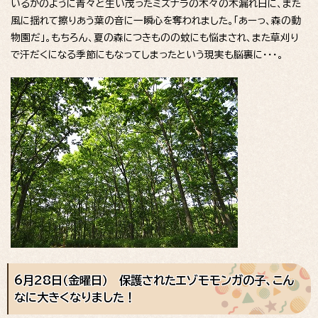
いるかのように青々と生い茂ったミズナラの木々の木漏れ日に、また
風に揺れて擦りあう葉の音に一瞬心を奪われました。「あーっ、森の動
物園だ」。もちろん、夏の森につきものの蚊にも悩まされ、また草刈り
で汗だくになる季節にもなってしまったという現実も脳裏に・・・。
6月28日（金曜日） 保護されたエゾモモンガの子、こん
なに大きくなりました！