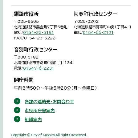
釧路市役所
阿寒町行政センター
〒085-8505
〒085-0292
北海道釧路市黒金町7丁目5番地
北海道釧路市阿寒町中央1丁目4-1
電話/
0154-23-5151
電話/
0154-66-2121
FAX/0154-23-5222
音別町行政センター
〒088-0192
北海道釧路市音別町中園1丁目134
電話/
01547-6-2231
開庁時間
午前8時50分～午後5時20分（月～金曜日）
各課の連絡先・お問合わせ
市役所庁舎案内
組織案内
Copyright © City of Kushiro,All rights Reserved.