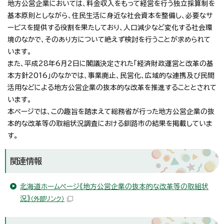
地方公営企業においては、料金収入をもって経営を行う独立採算制を
基本原則としながら、住民生活に身近な社会資本を整備し、必要なサ
ービスを提供する役割を果たしており、人口減少など変化する社会環
境のなかで、そのあり方について絶えず検討を行うことが求められて
います。
また、平成28年6月2日に閣議決定された「経済財政運営と改革の基
本方針2016」のなかでは、事業廃止、民営化、広域的な連携及び民間
活用などによる地方公営企業の抜本的な改革を推進することとされて
います。
本ページでは、この趣旨を踏まえて総務省が行った地方公営企業の抜
本的な改革等の取組状況調査における釧路市の結果を掲載していま
す。
関連情報
北海道ホームページ《地方公営企業の抜本的な改革等の取組状
況》
（外部リンク）