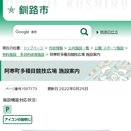
検索の仕方
現在の位置：
トップページ
>
市政情報
>
公共施設一覧
>
公園・スポーツ施設
>
有料施設 多目的体育施設
> 阿寒町多種目競技広場 施設案内
阿寒町多種目競技広場 施設案内
更新日 2022年8月25日
ページ番号1007173
施設機能対応状況：