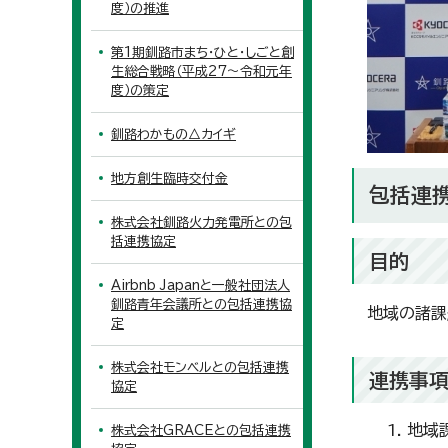
度）の推進
第1期釧路市まち・ひと・しごと創
生総合戦略（平成27～令和元年
度）の策定
釧路わかもの△カイギ
地方創生臨時交付金
包括連
株式会社釧路火力発電所との包
括連携協定
目的
Airbnb Japanと一般社団法人
釧路青年会議所との包括連携協
地域の諸課
定
株式会社モンベルとの包括連携
連携事
協定
地域
株式会社GRACEとの包括連携