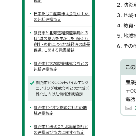
協定
防災
日本たばこ産業株式会社（JT）と
地域
の包括連携協定
教育
釧路市と北海道経済産業局との
地域
「地域の魅力を生かした「稼ぐ力」
創出・強化による地域経済の成長
その
促進」に関する覚書締結
釧路市と大塚製薬株式会社との
この
包括連携協定
産業
釧路市とKCCSモバイルエンジ
ニアリング株式会社との地域活
〒0
性化に向けた包括連携協定
電話
釧路市とイオン株式会社との地
域連携協定
釧路市と株式会社北海道銀行と
の連携及び協力に関する協定