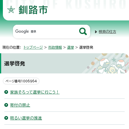
検索の仕方
現在の位置：
トップページ
>
市政情報
>
選挙
> 選挙啓発
選挙啓発
ページ番号1006964
家族そろって選挙に行こう！
寄付の禁止
明るい選挙の推進