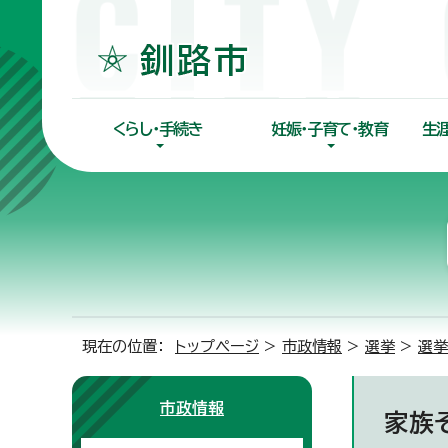
くらし・手続き
妊娠・子育て・教育
生
現在の位置：
トップページ
>
市政情報
>
選挙
>
選挙
市政情報
家族