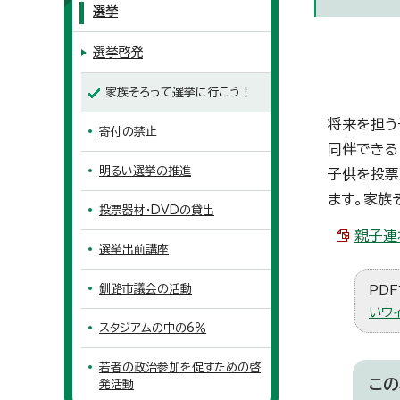
選挙
選挙啓発
家族そろって選挙に行こう！
将来を担う
寄付の禁止
同伴できる
明るい選挙の推進
子供を投票
ます。家族
投票器材・DVDの貸出
親子連れ
選挙出前講座
釧路市議会の活動
PDF
いウ
スタジアムの中の6％
若者の政治参加を促すための啓
この
発活動