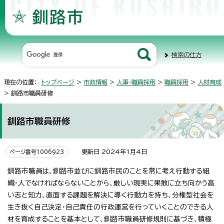
検索の仕方
現在の位置：
トップページ
>
市政情報
>
人事・職員採用
>
職員採用
>
人材育成
> 釧路市職員研修
釧路市職員研修
更新日 2024年1月4日
ページ番号1006923
釧路市職員は、釧路市並びに釧路市民のことを常に考え行動する組
織・人でなければならないことから、厳しい現実に果敢に立ち向かう高
い志と知力、直面する課題を解決に導く行動力を持ち、分権型社会を
生き抜く自己決定・自己責任の行政運営を行っていくことのできる人
材を育成することを基本として、釧路市職員研修規則に基づき、積極