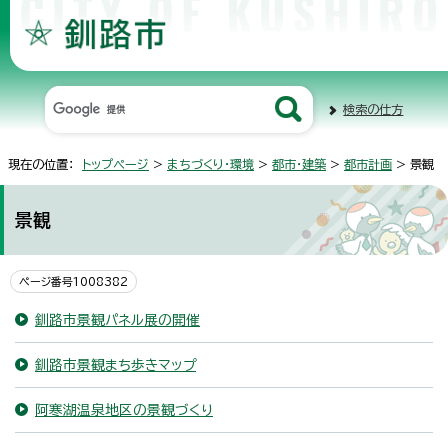
検索の仕方
現在の位置：
トップページ
>
まちづくり・環境
>
都市・建築
>
都市計画
> 景観
景観
ページ番号1008382
釧路市景観パネル展の開催
釧路市景観まち歩きマップ
阿寒湖温泉地区の景観づくり