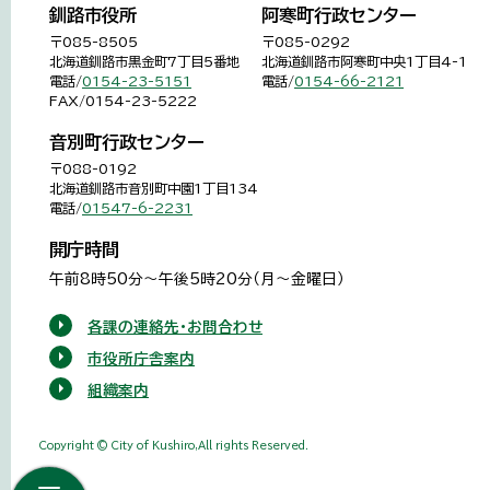
釧路市役所
阿寒町行政センター
〒085-8505
〒085-0292
北海道釧路市黒金町7丁目5番地
北海道釧路市阿寒町中央1丁目4-1
電話/
0154-23-5151
電話/
0154-66-2121
FAX/0154-23-5222
音別町行政センター
〒088-0192
北海道釧路市音別町中園1丁目134
電話/
01547-6-2231
開庁時間
午前8時50分～午後5時20分（月～金曜日）
各課の連絡先・お問合わせ
市役所庁舎案内
組織案内
Copyright © City of Kushiro,All rights Reserved.