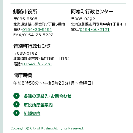
釧路市役所
阿寒町行政センター
〒085-8505
〒085-0292
北海道釧路市黒金町7丁目5番地
北海道釧路市阿寒町中央1丁目4-1
電話/
0154-23-5151
電話/
0154-66-2121
FAX/0154-23-5222
音別町行政センター
〒088-0192
北海道釧路市音別町中園1丁目134
電話/
01547-6-2231
開庁時間
午前8時50分～午後5時20分（月～金曜日）
各課の連絡先・お問合わせ
市役所庁舎案内
組織案内
Copyright © City of Kushiro,All rights Reserved.