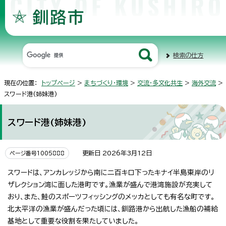
検索の仕方
現在の位置：
トップページ
>
まちづくり・環境
>
交流・多文化共生
>
海外交流
>
スワード港(姉妹港)
スワード港(姉妹港)
更新日 2026年3月12日
ページ番号1005888
スワードは、アンカレッジから南に二百キロ下ったキナイ半島東岸のリ
ザレクション湾に面した港町です。漁業が盛んで港湾施設が充実して
おり、また、鮭のスポーツフィッシングのメッカとしても有名な町です。
北太平洋の漁業が盛んだった頃には、釧路港から出航した漁船の補給
基地として重要な役割を果たしていました。