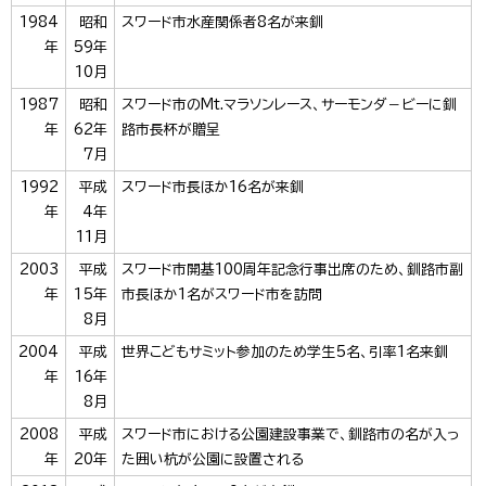
1984
昭和
スワード市水産関係者8名が来釧
年
59年
10月
1987
昭和
スワード市のMt.マラソンレース、サーモンダ－ビーに釧
年
62年
路市長杯が贈呈
7月
1992
平成
スワード市長ほか16名が来釧
年
4年
11月
2003
平成
スワード市開基100周年記念行事出席のため、釧路市副
年
15年
市長ほか1名がスワード市を訪問
8月
2004
平成
世界こどもサミット参加のため学生5名、引率1名来釧
年
16年
8月
2008
平成
スワード市における公園建設事業で、釧路市の名が入っ
年
20年
た囲い杭が公園に設置される