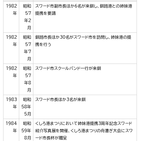
1982
昭和
スワード市副市長ほか6名が来釧し、釧路港との姉妹港
年
57
提携を要請
年2
月
1982
昭和
釧路市長ほか30名がスワード市を訪問し、姉妹港の提
年
57
携を行う
年7
月
1982
昭和
スワード市スクールバンド一行が来釧
年
57
年8
月
1983
昭和
スワード市長ほか3名が来釧
年
58年
5月
1984
昭和
くしろ港まつりにおいて姉妹港提携3周年記念スワード
年
59年
紹介写真展を開催、くしろ港まつりの舟漕ぎ大会にスワ
8月
ード市長杯が贈呈