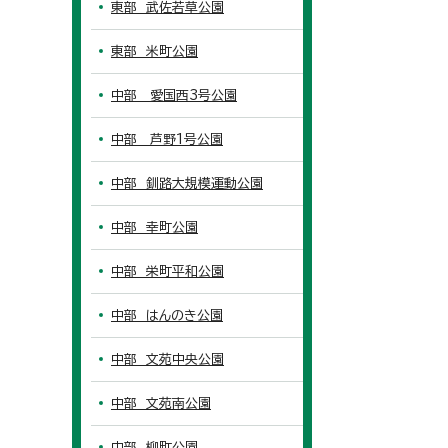
東部 武佐若草公園
東部 米町公園
中部 愛国西3号公園
中部 芦野1号公園
中部 釧路大規模運動公園
中部 幸町公園
中部 栄町平和公園
中部 はんのき公園
中部 文苑中央公園
中部 文苑南公園
中部 柳町公園