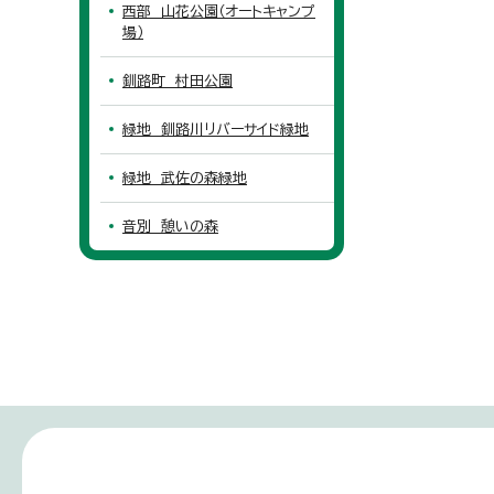
西部 山花公園（オートキャンプ
場）
釧路町 村田公園
緑地 釧路川リバーサイド緑地
緑地 武佐の森緑地
音別 憩いの森