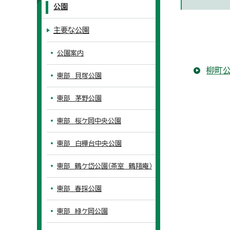
公園
主要な公園
公園案内
柳町
東部 貝塚公園
東部 茅野公園
東部 桜ケ岡中央公園
東部 白樺台中央公園
東部 鶴ケ岱公園（茶室 鶴翔庵）
東部 春採公園
東部 緑ケ岡公園