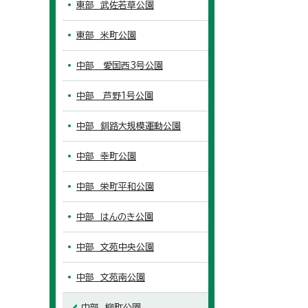
東部 武佐若草公園
東部 米町公園
中部 愛国西3号公園
中部 芦野1号公園
中部 釧路大規模運動公園
中部 幸町公園
中部 栄町平和公園
中部 はんのき公園
中部 文苑中央公園
中部 文苑南公園
中部 柳町公園