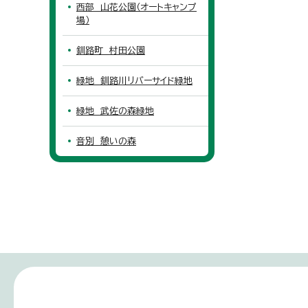
西部 山花公園（オートキャンプ
場）
釧路町 村田公園
緑地 釧路川リバーサイド緑地
緑地 武佐の森緑地
音別 憩いの森