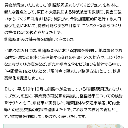
員会が策定いたしました「釧路駅周辺まちづくりビジョン」を基本に、
新たな視点として、東日本大震災による津波被害を教訓に、災害に強
いまちづくりを目指す「防災・減災」や、今後加速度的に進行する人口
減少社会において、持続可能なまちを目指す「コンパクトなまちづくり
の推進」などの視点を加えた上で、
釧路駅周辺の将来像を議論してきました。
平成28年9月には、釧路駅周辺における課題を整理し、地域課題であ
る防災・減災と駅南北を連絡する交通の円滑化への対応や、コンパクト
なまちづくりの推進など、新たな視点を含むビジョンを検討する中で、
「中間報告」をとりまとめ、「現時点で望ましい整備方法」として、鉄道
高架化を提言しました。
そして、平成19年10月に釧路市が公表している「釧路駅周辺まちづく
りプラン」を基に、事業費の再試算を実施し、整備効果についての検討
を行うとともに、釧路市が実施した、経済団体や交通事業者、町内会
等との意見交換の結果を踏まえた上で、これまでの検討の総括とし
て、提言書を作成しましたので、公表いたします。