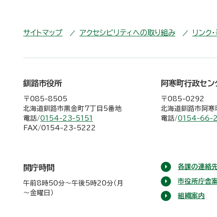
サイトマップ
アクセシビリティへの取り組み
リンク
釧路市役所
阿寒町行政セン
〒085-8505
〒085-0292
北海道釧路市黒金町7丁目5番地
北海道釧路市阿寒町
電話/
0154-23-5151
電話/
0154-66-
FAX/0154-23-5222
各課の連絡先
開庁時間
市役所庁舎
午前8時50分～午後5時20分（月
～金曜日）
組織案内