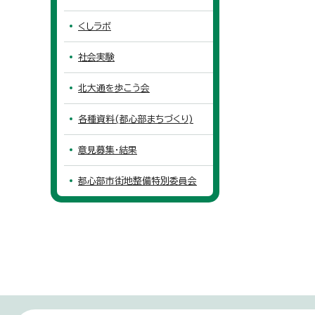
くしラボ
社会実験
北大通を歩こう会
各種資料(都心部まちづくり)
意見募集・結果
都心部市街地整備特別委員会