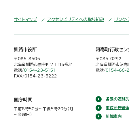
サイトマップ
アクセシビリティへの取り組み
リンク
釧路市役所
阿寒町行政セン
〒085-8505
〒085-0292
北海道釧路市黒金町7丁目5番地
北海道釧路市阿寒町
電話/
0154-23-5151
電話/
0154-66-
FAX/0154-23-5222
各課の連絡先
開庁時間
市役所庁舎
午前8時50分～午後5時20分（月
～金曜日）
組織案内