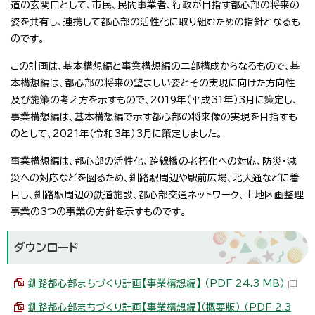
道の玄関口として、市民、民間事業者、行政が目指す都心部の将来の
姿を共有し、連携して都心部の活性化に取り組むための指針となるも
のです。
この計画は、基本構想編と事業構想編の二部構成からなるもので、基
本構想編は、都心部の将来の望ましい姿とその実現に向けた方向性
及び施策の考え方を示すもので、2019年（平成31年）3月に策定し、
事業構想編は、基本構想編で示す都心部の将来像の実現を目指すも
のとして、2021年（令和3年）3月に策定しました。
事業構想編は、都心部の活性化、跨線橋の老朽化への対応、防災・減
災への対応などを図るため、釧路駅周辺や駅前広場、北大通などに着
目し、釧路駅周辺の鉄道施設、都心部交通ネットワーク、土地区画整理
事業の3つの事業の方針を示すものです。
ダウンロード
釧路都心部まちづくり計画【事業構想編】 （PDF 24.3 MB）
釧路都心部まちづくり計画【事業構想編】（概要版） （PDF 2.3