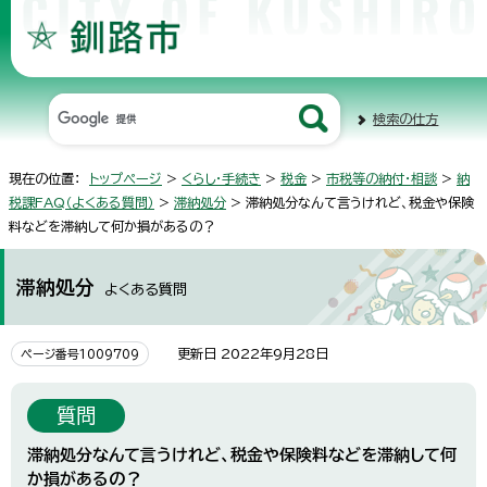
検索の仕方
現在の位置：
トップページ
>
くらし・手続き
>
税金
>
市税等の納付・相談
>
納
税課FAQ（よくある質問）
>
滞納処分
> 滞納処分なんて言うけれど、税金や保険
料などを滞納して何か損があるの？
滞納処分
よくある質問
更新日 2022年9月28日
ページ番号1009709
質問
滞納処分なんて言うけれど、税金や保険料などを滞納して何
か損があるの？