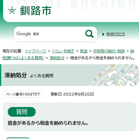
検索の仕方
現在の位置：
トップページ
>
くらし・手続き
>
税金
>
市税等の納付・相談
>
納
税課FAQ（よくある質問）
>
滞納処分
> 借金があるから税金を納められません。
滞納処分
よくある質問
更新日 2022年9月28日
ページ番号1009707
質問
借金があるから税金を納められません。