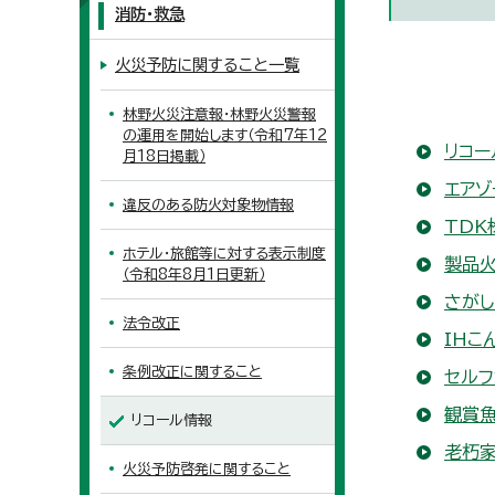
消防・救急
火災予防に関すること一覧
林野火災注意報・林野火災警報
の運用を開始します（令和7年12
リコー
月18日掲載）
エア
違反のある防火対象物情報
TDK
ホテル・旅館等に対する表示制度
製品
（令和8年8月1日更新）
さが
法令改正
IHこ
条例改正に関すること
セルフ
観賞
リコール情報
老朽
火災予防啓発に関すること