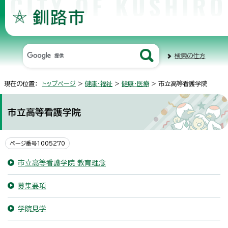
検索の仕方
現在の位置：
トップページ
>
健康・福祉
>
健康・医療
> 市立高等看護学院
市立高等看護学院
ページ番号1005270
市立高等看護学院 教育理念
募集要項
学院見学