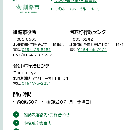
リンク・著作権・免責事項
このホームページについて
釧路市役所
阿寒町行政センター
〒085-8505
〒085-0292
北海道釧路市黒金町7丁目5番地
北海道釧路市阿寒町中央1丁目4-1
電話/
0154-23-5151
電話/
0154-66-2121
FAX/0154-23-5222
音別町行政センター
〒088-0192
北海道釧路市音別町中園1丁目134
電話/
01547-6-2231
開庁時間
午前8時50分～午後5時20分（月～金曜日）
各課の連絡先・お問合わせ
市役所庁舎案内