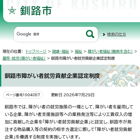
検索の仕方
現在の位置：
トップページ
>
健康・福祉
>
福祉
>
障がい者福祉（難病を含む）
>
雇用・就労（障がい者福祉）
> 釧路市障がい者就労貢献企業認定制度
釧路市障がい者就労貢献企業認定制度
更新日 2026年7月29日
ページ番号1004867
釧路市では、障がい者の就労施策の一環として、障がい者を雇用して
いる企業、障がい者支援施設等への業務発注等により工賃収入の増
加に貢献した企業を「障がい者就労貢献企業」と認定し、釧路市が発
注する物品購入等の契約の相手方選定に際して「障がい者就労貢献
企業」を優遇する制度を実施しています。