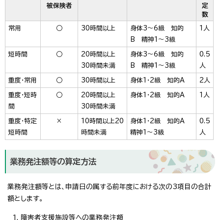
被保険者
定
数
常用
○
30時間以上
身体3～6級 知的
1人
B 精神1～3級
短時間
○
20時間以上
身体3～6級 知的
0.5
30時間未満
B 精神1～3級
人
重度・常用
○
30時間以上
身体1・2級 知的A
2人
重度・短時
○
20時間以上
身体1・2級 知的A
1人
間
30時間未満
重度・特定
×
10時間以上20
身体1・2級 知的A
0.5
短時間
時間未満
精神1～3級
人
業務発注額等の算定方法
業務発注額等とは、申請日の属する前年度における次の3項目の合計
額とします。
障害者支援施設等への業務発注額