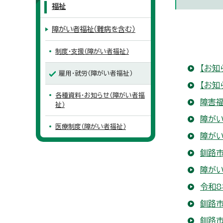
福祉
障がい者福祉（難病を含む）
制度・支援（障がい者福祉）
【お知
雇用・就労（障がい者福祉）
【お知
各種資料・お知らせ（障がい者福
障害
祉）
障が
医療制度（障がい者福祉）
障が
釧路
障が
令和8
釧路
釧路