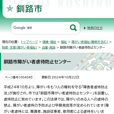
検索の仕方
現在の位置：
トップページ
>
健康・福祉
>
福祉
>
障がい者福祉（難病を含む）
>
制度・支援（障がい者福祉）
>
会議・施設
> 釧路市障がい者虐待防止センター
釧路市障がい者虐待防止センター
更新日 2024年10月22日
ページ番号1004848
平成24年10月より、障がいをもつ人の権利を守る「障害者虐待防止
法」が施行され、市では「釧路市障がい者虐待防止センター」を設置し、
虐待防止に努めています。この法律では、障がいのある人への虐待の
禁止、障がい者虐待の予防および早期発見等が定められています（障
がい者虐待とは、養護者、施設従事者、使用者による虐待をいいま