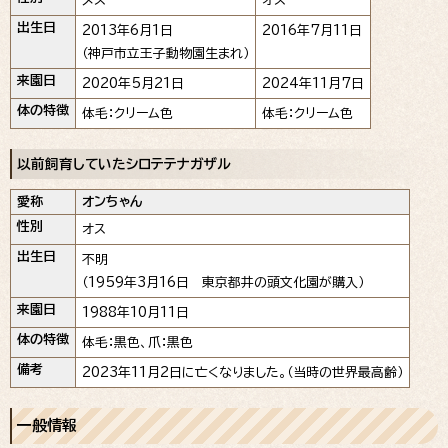
メス
オス
出生日
2013年6月1日
2016年7月11日
（神戸市立王子動物園生まれ）
来園日
2020年5月21日
2024年11月7日
体の特徴
体毛：クリーム色
体毛：クリーム色
以前飼育していたシロテテナガザル
愛称
オンちゃん
性別
オス
出生日
不明
（1959年3月16日 東京都井の頭文化園が購入）
来園日
1988年10月11日
体の特徴
体毛：黒色、爪：黒色
備考
2023年11月2日に亡くなりました。（当時の世界最高齢）
一般情報