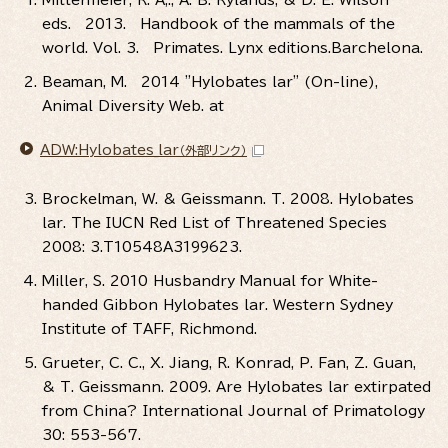
eds. 2013. Handbook of the mammals of the
world. Vol. 3. Primates. Lynx editions.Barchelona.
Beaman, M. 2014 "Hylobates lar" (On-line),
Animal Diversity Web. at
ADW:Hylobates_lar
（外部リンク）
Brockelman, W. & Geissmann. T. 2008. Hylobates
lar. The IUCN Red List of Threatened Species
2008: 3.T10548A3199623.
Miller, S. 2010 Husbandry Manual for White-
handed Gibbon Hylobates lar. Western Sydney
Institute of TAFF, Richmond.
Grueter, C. C., X. Jiang, R. Konrad, P. Fan, Z. Guan,
& T. Geissmann. 2009. Are Hylobates lar extirpated
from China? International Journal of Primatology
30: 553-567.