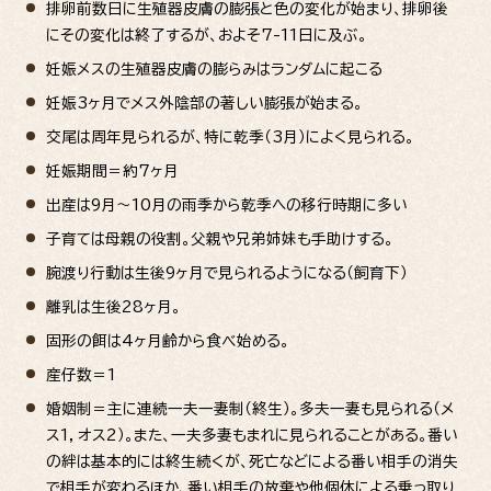
排卵前数日に生殖器皮膚の膨張と色の変化が始まり、排卵後
にその変化は終了するが、およそ7-11日に及ぶ。
妊娠メスの生殖器皮膚の膨らみはランダムに起こる
妊娠3ヶ月でメス外陰部の著しい膨張が始まる。
交尾は周年見られるが、特に乾季（3月）によく見られる。
妊娠期間＝約7ヶ月
出産は9月～10月の雨季から乾季への移行時期に多い
子育ては母親の役割。父親や兄弟姉妹も手助けする。
腕渡り行動は生後9ヶ月で見られるようになる（飼育下）
離乳は生後28ヶ月。
固形の餌は4ヶ月齢から食べ始める。
産仔数＝1
婚姻制＝主に連続一夫一妻制（終生）。多夫一妻も見られる（メ
ス1，オス2）。また、一夫多妻もまれに見られることがある。番い
の絆は基本的には終生続くが、死亡などによる番い相手の消失
で相手が変わるほか、番い相手の放棄や他個体による乗っ取り