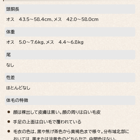
頭胴長
オス 43.5～58.4cm、メス 42.0～58.0cm
体重
オス 5.0～7.6kg、メス 4.4～6.8kg
尾
なし
性差
ほとんどなし
体毛の特徴
顔は裸出して皮膚は黒い。顔の周りは白い毛皮
手足の上面は白い毛で覆われている
毛衣の色は、黒や焦げ茶色から黄褐色まで様々。分布域北部に
おいては、黒または淡黄色のどちらかで、中間色はない。