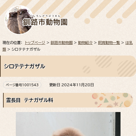
現在の位置：
トップページ
>
釧路市動物園
>
動物紹介
>
飼育動物一覧
>
ほ乳
類
> シロテテナガザル
シロテテナガザル
更新日 2024年11月28日
ページ番号1001543
霊長目 テナガザル科