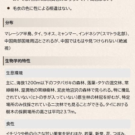
毛衣の色に性による相違はない。
分布
マレーシア半島、タイ、ラオス、ミャンマー、インドネシア（スマトラ北部）、
中国南部国境周辺とされるが、中国ではもはや見つけられない（絶滅
視）
生物学的特性
生息環境
主に、海抜1200m以下のフタバガキの森林、落葉-タケの混交林、常
緑樹林、湿潤地の常緑樹林、泥炭地沼沢の森林で見られる。特に攪乱
されていない（ヒトの手が入っていない）原生林の林冠を好むが、特定
場所のみ伐採されている二次林でも見ることができる。タイにおける
樹木の採餌場所の高さは平均23.7m。
食性
イチジクや他の小さな甘い果実を好むほか、若葉、新芽、花、つぼみ、