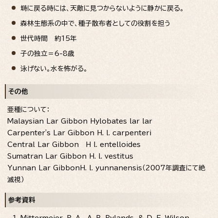
塒に戻る時には、天敵に見つからないように静かに戻る。
森林生態系の中で、種子散布者としての役割を担う
世代時間 約15年
子の独立＝6-8歳
泳げない。水を怖がる。
その他
亜種について：
Malaysian Lar Gibbon Hylobates lar lar
Carpenter's Lar Gibbon H. l. carpenteri
Central Lar Gibbon H l. entelloides
Sumatran Lar Gibbon H. l. vestitus
Yunnan Lar GibbonH. l. yunnanensis
（2007年調査にて絶
滅視）
参考資料
Mittermeier, R. A,., A. B. Rylands, & D. E. Wilson