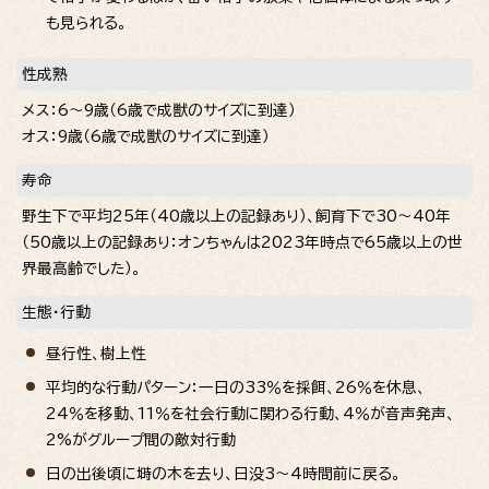
も見られる。
性成熟
メス：6～9歳（6歳で成獣のサイズに到達）
オス：9歳（6歳で成獣のサイズに到達）
寿命
野生下で平均25年（40歳以上の記録あり）、飼育下で30～40年
（50歳以上の記録あり：オンちゃんは2023年時点で65歳以上の世
界最高齢でした）。
生態・行動
昼行性、樹上性
平均的な行動パターン：一日の33％を採餌、26％を休息、
24％を移動、11％を社会行動に関わる行動、4％が音声発声、
2%がグループ間の敵対行動
日の出後頃に塒の木を去り、日没3～4時間前に戻る。