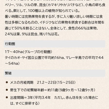
ベリー、ツル、ツルの芽、昆虫（カマキリやカリバチなど）、小鳥の卵も食
べる。餌として、100種以上の植物が知られている。
暑い時期には完熟果物を食するが、手に入り難い涼しい時期には食
性は多様になるものの、イチジクなどの果物を摂食する割合は年間を
通じて50％を割ることはない。全体として、食性の66％は果物、
24％は葉、9％は昆虫、残り1％は花。
行動圏
17～40ha(グループの行動圏）
タイのカオ・ヤイ国立公園で平均約16ha、マレー半島での平均で44
～54ha）
繁殖
メスの月経周期 21.2～22日（15～25日）
野生下での初繁殖年齢＝約11歳（9歳9ヶ月～12歳9ヶ月）
出産間隔＝3年（平均3.4年 ただし、赤ん坊を失った場合に
は、すぐに排卵する）