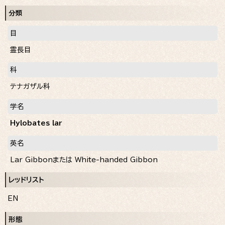
分類
目
霊長目
科
テナガザル科
学名
Hylobates lar
英名
Lar Gibbon
または
White-handed Gibbon
レッドリスト
EN
形態