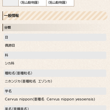
（旭山動物園）
（旭山動物園）
一般情報
分類
目
偶蹄目
科
シカ科
種和名（亜種和名）
ニホンジカ（亜種和名 エゾシカ）
学名
Cervus nippon
(亜種名
Cervus nippon yesoensis
)
英名（亜種英名）