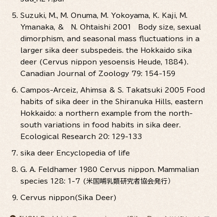
Suzuki, M., M. Onuma, M. Yokoyama, K. Kaji, M.
Ymanaka, & N. Ohtaishi 2001 Body size, sexual
dimorphism, and seasonal mass fluctuations in a
larger sika deer subspedeis. the Hokkaido sika
deer (Cervus nippon yesoensis Heude, 1884).
Canadian Journal of Zoology 79: 154-159
Campos-Arceiz, Ahimsa & S. Takatsuki 2005 Food
habits of sika deer in the Shiranuka Hills, eastern
Hokkaido: a northern example from the north-
south variations in food habits in sika deer.
Ecological Research 20: 129-133
sika deer Encyclopedia of life
G. A. Feldhamer 1980 Cervus nippon. Mammalian
species 128: 1-7
(米国哺乳類研究者協会発行）
Cervus nippon(Sika Deer)