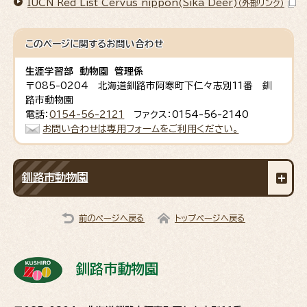
IUCN Red List Cervus nippon(Sika Deer)
（外部リンク）
このページに関する
お問い合わせ
生涯学習部 動物園 管理係
〒085-0204 北海道釧路市阿寒町下仁々志別11番 釧
路市動物園
電話：
0154-56-2121
ファクス：0154-56-2140
お問い合わせは専用フォームをご利用ください。
釧路市動物園
前のページへ戻る
トップページへ戻る
釧路市動物園