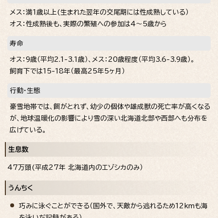
メス：満1歳以上(生まれた翌年の交尾期には性成熟している）
オス：性成熟後も、実際の繁殖への参加は4～5歳から
寿命
オス：9歳（平均2.1-3.1歳）、メス：20歳程度（平均3.6-3.9歳）。
飼育下では15-18年（最高25年5ヶ月）
行動・生態
豪雪地帯では、餌がとれず、幼少の個体や雄成獣の死亡率が高くなる
が、地球温暖化の影響により雪の深い北海道北部や西部へも分布を
広げている。
生息数
47万頭(平成27年 北海道内のエゾシカのみ）
うんちく
巧みに泳ぐことができる（国外で、天敵から逃れるため12kmも海
を泳いだ記録がある）