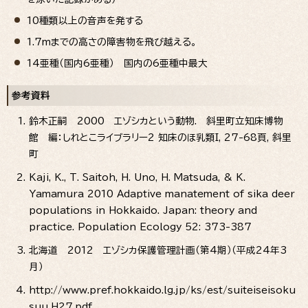
10種類以上の音声を発する
1.7mまでの高さの障害物を飛び越える。
14亜種（国内6亜種） 国内の6亜種中最大
参考資料
鈴木正嗣 2000 エゾシカという動物. 斜里町立知床博物
館 編：しれとこライブラリー2 知床のほ乳類I, 27-68頁, 斜里
町
Kaji, K., T. Saitoh, H. Uno, H. Matsuda, & K.
Yamamura 2010 Adaptive manatement of sika deer
populations in Hokkaido. Japan: theory and
practice. Population Ecology 52: 373-387
北海道 2012 エゾシカ保護管理計画（第4期）（平成24年3
月）
http://www.pref.hokkaido.lg.jp/ks/est/suiteiseisoku
suu_H27.pdf