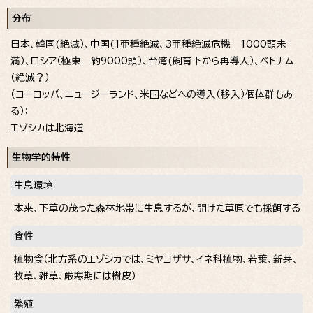
分布
日本、韓国(絶滅）、中国(1亜種絶滅、3亜種絶滅危機 1000頭未
満）、ロシア（極東 約9000頭）、台湾(飼育下から再導入）、ベトナム
（絶滅？）
（ヨーロッパ、ニュージーランド、米国などへの導入（移入）個体群もあ
る）；
エゾシカは北海道
生物学的特性
生息環境
本来、下草の茂った森林地帯に生息するが、開けた草原でも採餌する
食性
植物食（北方系のエゾシカでは、ミヤコザサ、イネ科植物、若葉、新芽、
牧草、雑草、厳寒期には樹皮）
繁殖