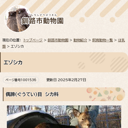
現在の位置：
トップページ
>
釧路市動物園
>
動物紹介
>
飼育動物一覧
>
ほ乳
類
> エゾシカ
エゾシカ
更新日 2025年2月27日
ページ番号1001536
偶蹄（ぐうてい）目 シカ科