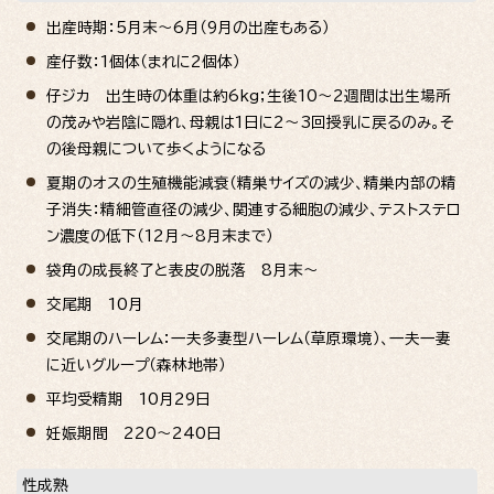
出産時期：5月末～6月（9月の出産もある）
産仔数：1個体（まれに2個体）
仔ジカ 出生時の体重は約6kg；生後10～2週間は出生場所
の茂みや岩陰に隠れ、母親は1日に2～3回授乳に戻るのみ。そ
の後母親について歩くようになる
夏期のオスの生殖機能減衰（精巣サイズの減少、精巣内部の精
子消失：精細管直径の減少、関連する細胞の減少、テストステロ
ン濃度の低下（12月～8月末まで）
袋角の成長終了と表皮の脱落 8月末～
交尾期 10月
交尾期のハーレム：一夫多妻型ハーレム（草原環境）、一夫一妻
に近いグループ（森林地帯）
平均受精期 10月29日
妊娠期間 220～240日
性成熟