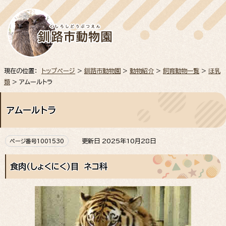
現在の位置：
トップページ
>
釧路市動物園
>
動物紹介
>
飼育動物一覧
>
ほ乳
類
> アムールトラ
アムールトラ
更新日 2025年10月28日
ページ番号1001530
食肉（しょくにく）目 ネコ科