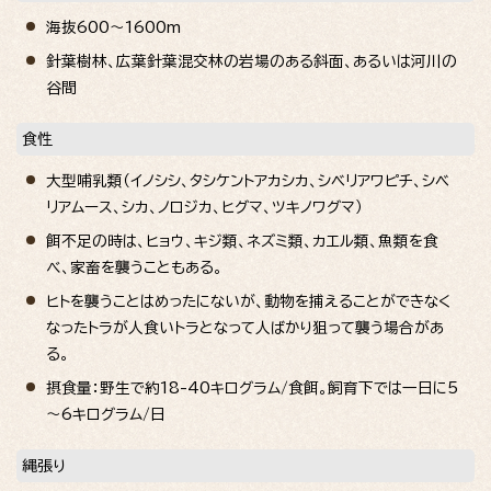
海抜600～1600m
針葉樹林、広葉針葉混交林の岩場のある斜面、あるいは河川の
谷間
食性
大型哺乳類（イノシシ、タシケントアカシカ、シベリアワピチ、シベ
リアムース、シカ、ノロジカ、ヒグマ、ツキノワグマ）
餌不足の時は、ヒョウ、キジ類、ネズミ類、カエル類、魚類を食
べ、家畜を襲うこともある。
ヒトを襲うことはめったにないが、動物を捕えることができなく
なったトラが人食いトラとなって人ばかり狙って襲う場合があ
る。
摂食量：野生で約18-40キログラム/食餌。飼育下では一日に5
～6キログラム/日
縄張り