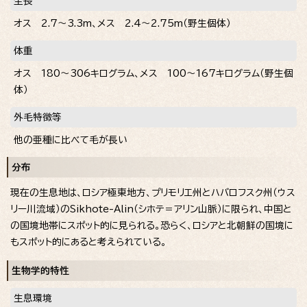
全長
オス 2.7～3.3m、メス 2.4～2.75m（野生個体）
体重
オス 180～306キログラム、メス 100～167キログラム（野生個
体）
外毛特徴等
他の亜種に比べて毛が長い
分布
現在の生息地は、ロシア極東地方、プリモリエ州とハバロフスク州（ウス
リー川流域）の
Sikhote-Alin
（シホテ＝アリン山脈）に限られ、中国と
の国境地帯にスポット的に見られる。恐らく、ロシアと北朝鮮の国境に
もスポット的にあると考えられている。
生物学的特性
生息環境