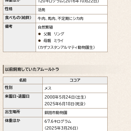
体重ほか
120キログラム(2016年10月22日)
性格
活発
食べもの（給餌）
牛肉、馬肉、不定期にシカ肉
備考
自然繁殖
父親 リング
母親 ミライ
（カザフスタンアルマティ動物園生）
以前飼育していたアムールトラ
名前
ココア
性別
メス
来園日・退園日
2008年5月24日（出生）
2025年6月18日（死没）
出生場所
釧路市動物園
体重ほか
67.6キログラム
（2025年3月26日）