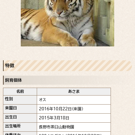
特徴
飼育個体
名前
あさま
性別
オス
来園日
2016年10月22日（来園）
出生日
2015年3月18日
出生場所
長野市茶臼山動物園