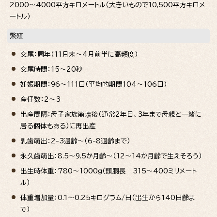
2000～4000平方キロメートル（大きいもので10,500平方キロメ
ートル）
繁殖
交尾：周年（11月末～4月前半に高頻度）
交尾時間：15～20秒
妊娠期間：96～111日（平均的期間104～106日）
産仔数：2～3
出産間隔：母子家族崩壊後（通常2年目、3年まで母親と一緒に
居る個体もある）に再出産
乳歯萌出：2-3週齢～（6-8週齢まで）
永久歯萌出：8.5～9.5か月齢～（12～14か月齢で生えそろう）
出生時体重：780～1000g（頭胴長 315～400ミリメート
ル）
体重増加量：0.1～0.25キログラム/日（出生から140日齢ま
で）