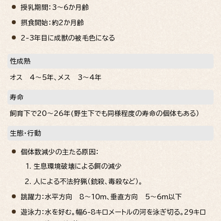
授乳期間：3～6か月齢
摂食開始：約2か月齢
2-3年目に成獣の被毛色になる
性成熟
オス 4～5年、メス 3～4年
寿命
飼育下で20～26年(野生下でも同様程度の寿命の個体もある）
生態・行動
個体数減少の主たる原因：
生息環境破壊による餌の減少
人による不法狩猟（銃殺、毒殺など）。
跳躍力：水平方向 8～10m、垂直方向 5～6m以下
遊泳力：水を好む。幅6-8キロメートルの河を泳ぎ切る。29キロ