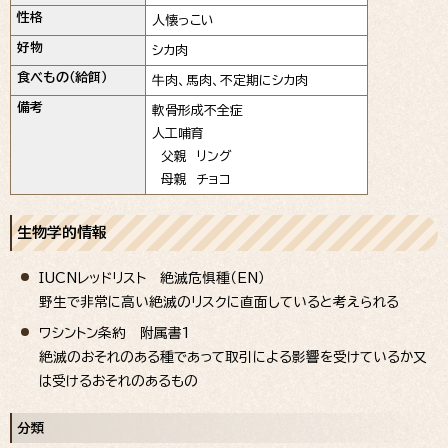
性格
人懐っこい
好物
シカ肉
食べもの（給餌）
牛肉、馬肉、不定期にシカ肉
備考
軟骨形成不全症
人工哺育
父親 リング
母親 チョコ
生物学的情報
IUCNレッドリスト 絶滅危惧種（EN）
野生で非常に高い絶滅のリスクに直面していると考えられる
ワシントン条約 附属書1
絶滅のおそれのある種であって取引による影響を受けているか又
は受けるおそれのあるもの
分類