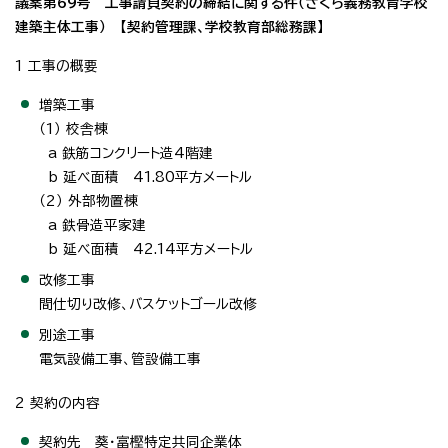
議案第69号 工事請負契約の締結に関する件（さくら義務教育学校
建築主体工事） 【契約管理課、学校教育部総務課】
1 工事の概要
増築工事
（1） 校舎棟
a 鉄筋コンクリート造4階建
b 延べ面積 41.80平方メートル
（2） 外部物置棟
a 鉄骨造平家建
b 延べ面積 42.14平方メートル
改修工事
間仕切り改修、バスケットゴール改修
別途工事
電気設備工事、管設備工事
2 契約の内容
契約先 葵・富樫特定共同企業体