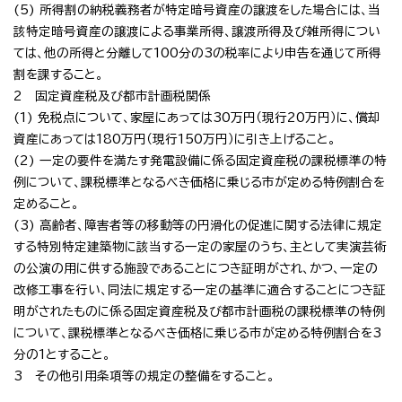
(5) 所得割の納税義務者が特定暗号資産の譲渡をした場合には、当
該特定暗号資産の譲渡による事業所得、譲渡所得及び雑所得につい
ては、他の所得と分離して100分の3の税率により申告を通じて所得
割を課すること。
2 固定資産税及び都市計画税関係
(1) 免税点について、家屋にあっては30万円（現行20万円）に、償却
資産にあっては180万円（現行150万円）に引き上げること。
(2) 一定の要件を満たす発電設備に係る固定資産税の課税標準の特
例について、課税標準となるべき価格に乗じる市が定める特例割合を
定めること。
(3) 高齢者、障害者等の移動等の円滑化の促進に関する法律に規定
する特別特定建築物に該当する一定の家屋のうち、主として実演芸術
の公演の用に供する施設であることにつき証明がされ、かつ、一定の
改修工事を行い、同法に規定する一定の基準に適合することにつき証
明がされたものに係る固定資産税及び都市計画税の課税標準の特例
について、課税標準となるべき価格に乗じる市が定める特例割合を3
分の1とすること。
3 その他引用条項等の規定の整備をすること。