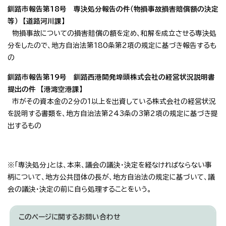
釧路市報告第18号 専決処分報告の件（物損事故損害賠償額の決定
等） 【道路河川課】
物損事故についての損害賠償の額を定め、和解を成立させる専決処
分をしたので、地方自治法第180条第2項の規定に基づき報告するも
の
釧路市報告第19号 釧路西港開発埠頭株式会社の経営状況説明書
提出の件 【港湾空港課】
市がその資本金の2分の1以上を出資している株式会社の経営状況
を説明する書類を、地方自治法第243条の3第2項の規定に基づき提
出するもの
※「専決処分」とは、本来、議会の議決・決定を経なければならない事
柄について、地方公共団体の長が、地方自治法の規定に基づいて、議
会の議決・決定の前に自ら処理することをいう。
このページに関する
お問い合わせ