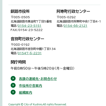
釧路市役所
阿寒町行政センター
〒085-8505
〒085-0292
北海道釧路市黒金町7丁目5番地
北海道釧路市阿寒町中央1丁目4-1
電話/
0154-23-5151
電話/
0154-66-2121
FAX/0154-23-5222
音別町行政センター
〒088-0192
北海道釧路市音別町中園1丁目134
電話/
01547-6-2231
開庁時間
午前8時50分～午後5時20分（月～金曜日）
各課の連絡先・お問合わせ
市役所庁舎案内
組織案内
Copyright © City of Kushiro,All rights Reserved.