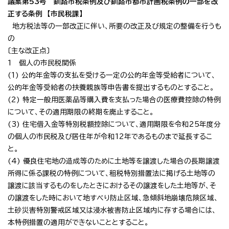
議案第53号 釧路市税条例及び釧路市都市計画税条例の一部を改
正する条例 【市民税課】
地方税法等の一部改正に伴い、所要の改正及び規定の整備を行うも
の
〔主な改正点〕
1 個人の市民税関係
(1) 公的年金等の支払を受ける一定の公的年金等受給者について、
公的年金等受給者の扶養親族等申告書を提出するものとすること。
(2) 特定一般用医薬品等購入費を支払った場合の医療費控除の特例
について、その適用期限の終期を廃止すること。
(3) 住宅借入金等特別税額控除について、適用期限を令和25年度分
の個人の市民税及び居住年が令和12年であるものまで延長するこ
と。
(4) 優良住宅地の造成等のために土地等を譲渡した場合の長期譲渡
所得に係る課税の特例について、租税特別措置法に掲げる土地等の
譲渡に該当するものをしたときにおけるその譲渡をした土地等が、そ
の譲渡をした時において地すべり防止区域、急傾斜地崩壊危険区域、
土砂災害特別警戒区域又は浸水被害防止区域内に存する場合には、
本特例措置の適用ができないこととすること。