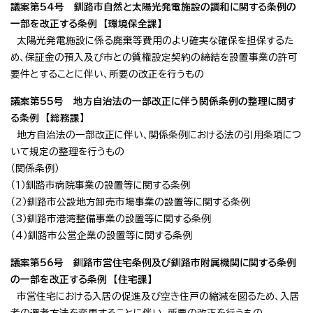
議案第54号 釧路市自然と太陽光発電施設の調和に関する条例の
一部を改正する条例 【環境保全課】
太陽光発電施設に係る廃棄等費用のより確実な確保を担保するた
め、保証金の預入及び市との質権設定契約の締結を設置事業の許可
要件とすることに伴い、所要の改正を行うもの
議案第55号 地方自治法の一部改正に伴う関係条例の整理に関す
る条例 【総務課】
地方自治法の一部改正に伴い、関係条例における法の引用条項につ
いて規定の整理を行うもの
（関係条例）
（1）釧路市病院事業の設置等に関する条例
（2）釧路市公設地方卸売市場事業の設置等に関する条例
（3）釧路市港湾整備事業の設置等に関する条例
（4）釧路市公営企業の設置等に関する条例
議案第56号 釧路市営住宅条例及び釧路市附属機関に関する条例
の一部を改正する条例 【住宅課】
市営住宅における入居の促進及び空き住戸の縮減を図るため、入居
者の選考方法を変更することに伴い、所要の改正を行うもの