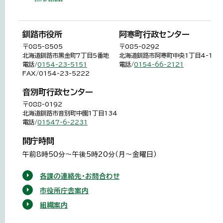
釧路市役所
阿寒町行政センター
〒085-8505
〒085-0292
北海道釧路市黒金町7丁目5番地
北海道釧路市阿寒町中央1丁目4-1
電話/
0154-23-5151
電話/
0154-66-2121
FAX/0154-23-5222
音別町行政センター
〒088-0192
北海道釧路市音別町中園1丁目134
電話/
01547-6-2231
開庁時間
午前8時50分～午後5時20分（月～金曜日）
各課の連絡先・お問合わせ
市役所庁舎案内
組織案内