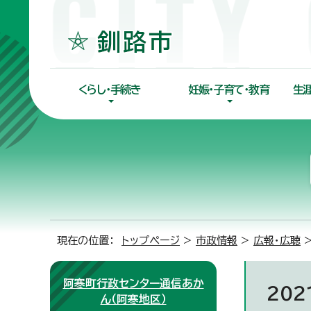
くらし・手続き
妊娠・子育て・教育
生
現在の位置：
トップページ
>
市政情報
>
広報・広聴
阿寒町行政センター通信あか
20
ん（阿寒地区）