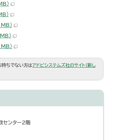
MB）
MB）
 MB）
MB）
 MB）
。お持ちでない方は
アドビシステムズ社のサイト（新し
政センター2階