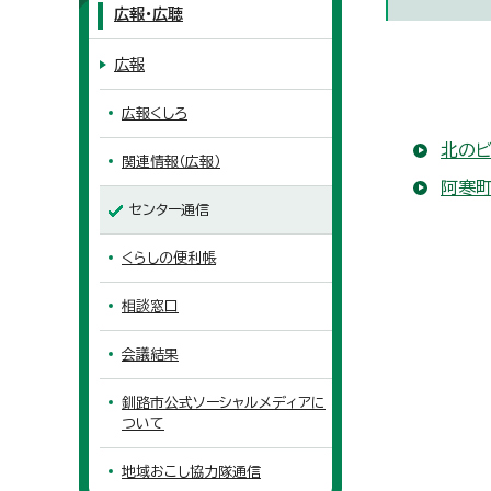
広報・広聴
広報
広報くしろ
北のビ
関連情報（広報）
阿寒町
センター通信
くらしの便利帳
相談窓口
会議結果
釧路市公式ソーシャルメディアに
ついて
地域おこし協力隊通信