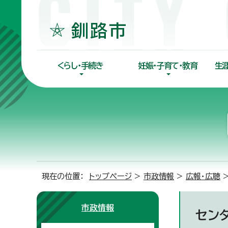
くらし・手続き
妊娠・子育て・教育
生
現在の位置：
トップページ
>
市政情報
>
広報・広聴
市政情報
セン