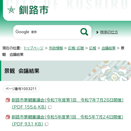
検索の仕方
現在の位置：
トップページ
>
市政情報
>
広報・広聴
>
広報
>
会議結果
> 景
観 会議結果
景観 会議結果
ページ番号1003211
釧路市景観審議会（令和7年度第1回 令和7年7月28日開催）
（PDF 155.6 KB）
釧路市景観審議会（令和5年度第1回 令和5年7月24日開催）
（PDF 93.1 KB）